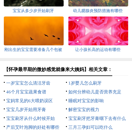
宝宝从多少岁开始刷牙
幼儿腮腺炎预防措施有哪些
刚出生的宝宝需要准备几个包被
让小孩长高的运动有哪些
【怀孕最早期的微妙感觉就像来大姨妈】相关文章：
一岁宝宝怎么清洁牙齿
1岁婴儿怎么刷牙
46个月宝宝蔬果食谱
如何分辨幼儿是否营养充足
宝妈常见的6大喂奶误区
睡眠对宝宝的影响
宝宝几岁开始用牙膏
解密宝宝的视力
宝宝刷牙从什么时候开始
宝宝刷牙把牙膏咽下去有什么
产后艾叶泡脚的好处有哪些
危害
三月三孕妇可以吃什么