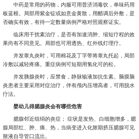
中药是常用的药物，内服可用普济消毒饮，单味药用
板蓝根。局部用紫金锭或如意金黄散，用醋调后外敷，是
否确实有效，有待一定数量病例严格对照观察证实。
临床用干扰素治疗，是否有加速消肿、缩短疗程的效
果尚有不同意见。局部也可用透热、红外线灯理疗。
并发睾丸炎时，可用棉花及丁字带将睾丸托起，局部
冷敷以减轻疼痛。重症病例可短期用氢化可的松。
并发胰腺炎时，应禁食，静脉输液加抗生素。脑膜脑
炎患者主要采用对症治疗，伴有颅内压增高者，可用脱水
疗法。
婴幼儿得腮腺炎会有哪些危害
腮腺邻近组绢的炎症； 症状是发热、白细胞增多，腮
腺局部红、肿、痛、热，当病变进入化脓期挤压腮腺可见
脓液自导管口流出。