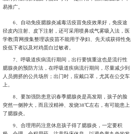
易推广。
6、自动免疫腮腺炎减毒活疫苗免疫效果好，免疫途
径皮内注射、皮下注射，还可采用喷鼻或气雾吸入法，医
学教|育网搜集整理该疫苗不能用于孕妇、先天或获得性免
疫低下者以及对鸡蛋白过敏者。
7、呼吸道疾病流行期间，出行要慎重这也是流行性
腮腺炎的预防方法，在呼吸道疾病流行期间，尽量减少到
人员拥挤的公共场所；出门时，应戴口罩，尤其在公交车
上。
8、要加强防患意识春季腮腺炎是高发期，孩子的脸
突然一侧肿大，而且没精神、发烧38℃左右，有可能患上
了腮腺炎。
9、合理用药注意休息孩子得了腮腺炎，一定要积
极、合理、全程用药，注意卧床休息，以避免睾丸炎的发