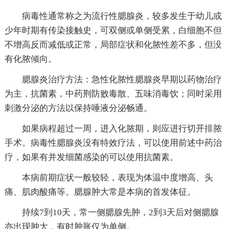
病毒性通常称之为流行性腮腺炎，较多发生于幼儿或
少年时期有传染接触史，可双侧或单侧受累，白细胞不但
不增高反而减低或正常，局部症状和化脓性差不多，但没
有化脓倾向。
腮腺炎治疗方法：急性化脓性腮腺炎早期以药物治疗
为主，抗菌素，中药荆防败毒散、五味消毒饮；同时采用
刺激分泌的方法以保持唾液分泌畅通。
如果病程超过一周，进入化脓期，则应进行切开排脓
手术。病毒性腮腺炎没有特效疗法，可以使用前述中药治
疗，如果有并发细菌感染的可以使用抗菌素。
本病前期症状一般较轻，表现为体温中度增高、头
痛、肌肉酸痛等。腮腺肿大常是本病的首发体征。
持续7到10天，常一侧腮腺先肿，2到3天后对侧腮腺
亦出现肿大，有时肿胀仅为单侧。