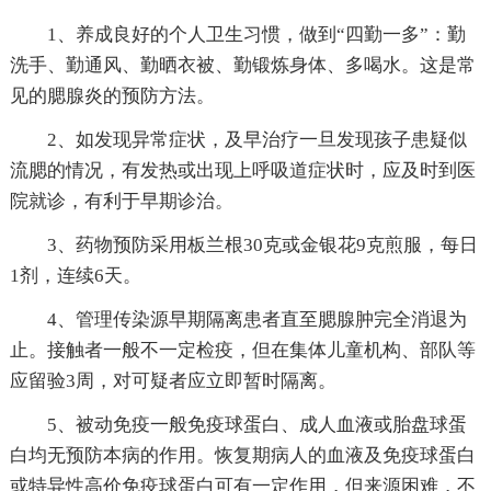
1、养成良好的个人卫生习惯，做到“四勤一多”：勤
洗手、勤通风、勤晒衣被、勤锻炼身体、多喝水。这是常
见的腮腺炎的预防方法。
2、如发现异常症状，及早治疗一旦发现孩子患疑似
流腮的情况，有发热或出现上呼吸道症状时，应及时到医
院就诊，有利于早期诊治。
3、药物预防采用板兰根30克或金银花9克煎服，每日
1剂，连续6天。
4、管理传染源早期隔离患者直至腮腺肿完全消退为
止。接触者一般不一定检疫，但在集体儿童机构、部队等
应留验3周，对可疑者应立即暂时隔离。
5、被动免疫一般免疫球蛋白、成人血液或胎盘球蛋
白均无预防本病的作用。恢复期病人的血液及免疫球蛋白
或特异性高价免疫球蛋白可有一定作用，但来源困难，不