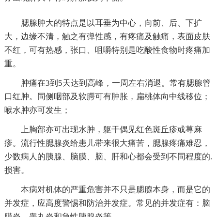
腮腺肿大的特点是以耳垂为中心，向前、后、下扩
大，边缘不清，触之有弹性感，有疼痛及触痛，表面皮肤
不红，可有热感，张口、咀嚼特别是吃酸性食物时疼痛加
重。
肿痛在3到5天达到高峰，一周左右消退。常有腮腺管
口红肿。同侧咽部及软腭可有肿胀，扁桃体向中线移位；
喉水肿亦可发生；
上胸部亦可出现水肿，躯干偶见红色斑丘疹或荨麻
疹。流行性腮腺炎给患儿带来很大痛苦，腮腺疼痛难忍，
少数病人的胰腺、脑膜、脑、肝和心都会受到不同程度的.
损害。
本病对机体的严重危害并不只是腮腺本身，而是它的
并发症，应高度警惕和防治并发症。常见的并发症有：脑
膜炎、睾丸炎和急性胰腺炎等。