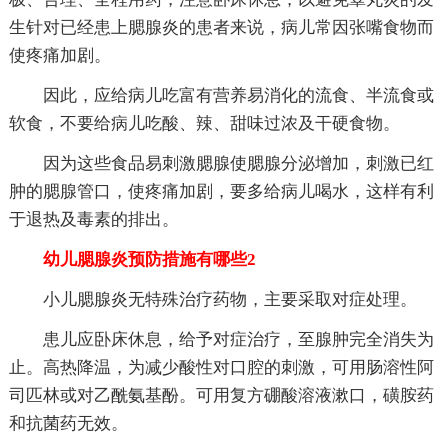
生针对已经患上腮腺炎的患者来说，病儿常因张嘴食物而
使疼痛加剧。
因此，应给病儿吃富有营养易消化的流食、半流食或
软食，不要给病儿吃酸、辣、甜味过浓及干硬食物。
因为这些食品易刺激腮腺使腮腺分泌增加，刺激已红
肿的腮腺管口，使疼痛加剧，要多给病儿喝水，这样有利
于退热及毒素的排出。
幼儿腮腺炎预防措施有哪些2
小儿腮腺炎无特殊治疗药物，主要采取对症处理。
患儿应卧床休息，给予对症治疗，至腺肿完全消失为
止。高热降温，为减少酸性对口腔的刺激，可用肠溶性阿
司匹林或对乙酰氨基酚。可用复方硼酸溶液漱口，磺胺药
和抗菌药无效。