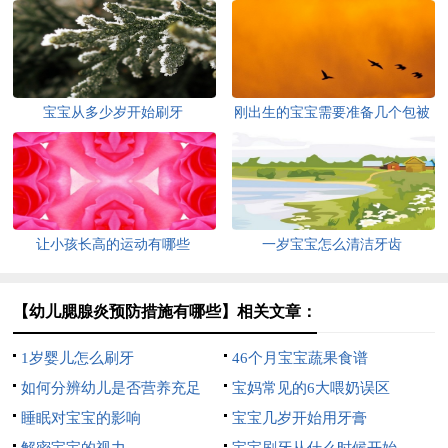
宝宝从多少岁开始刷牙
刚出生的宝宝需要准备几个包被
让小孩长高的运动有哪些
一岁宝宝怎么清洁牙齿
【幼儿腮腺炎预防措施有哪些】相关文章：
1岁婴儿怎么刷牙
46个月宝宝蔬果食谱
如何分辨幼儿是否营养充足
宝妈常见的6大喂奶误区
睡眠对宝宝的影响
宝宝几岁开始用牙膏
解密宝宝的视力
宝宝刷牙从什么时候开始