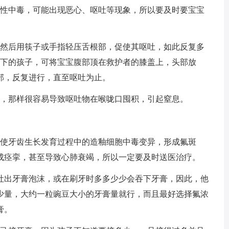
急性中毒，可能出现恶心、呕吐等现象，所以要及时要宝宝
，然后用筷子或手指轻压舌根部，促使其呕吐，如此反复多
以下的孩子，可将宝宝腹部顶在救护者的膝盖上，头部放
部，反复进行，直至呕吐为止。
吐，那样很容易导致呕吐物在喉咙口囤积，引起窒息。
会使牙齿生长发育过程中的造釉细胞中毒变异，形成氟斑
成痉挛，甚至导致心肺衰竭，所以一定要及时送医治疗。
会吐出牙膏泡沫，或在刷牙时多多少少会吞下牙膏，因此，他
少量，大约一粒豌豆大小的牙膏量就行，而且最好选择氟浓
膏。