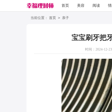
首页
美容
阅读
情
励志
语录
>
当前位置：
首页
亲子
宝宝刷牙把
时间：2024-12-23 