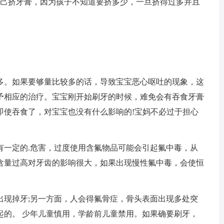
自己挤牙膏，因为孩子不知道要挤多少，一旦挤得过多并且
多。如果要够量比较多的话，导致宝宝恶心呕吐的现象，这
予相应的治疗。宝宝刚开始刷牙的时候，难免会有吞食牙膏
即使吞食了，对宝宝也没有什么影响的!宝妈不必过于担心
有一定的.危害，过度使用含氟物品可能会引起氟中毒，从
含量过高对牙齿的影响很大，如果出现慢性氟中毒，会使恒
出现掉牙;另一方面，人会得氟骨症，骨头表面出现多处突
起的。 少年儿童慎用，学龄前儿童禁用。如果确要刷牙，