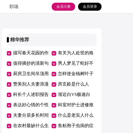
职场
会员注册
会员登录
精华推荐
描写春天花园的作
有关为人处世的格
文
值得摘抄的清新句
言
男人梦见了蛇好不
子
厨房卫生间吊顶用
好
怎样使金钱树叶子
什么材料好
赞美别人夫妻浪漫
更绿
房玄龄是什么人
科长个人述职报告
渐近白VS极速白
表达好心情的个性
哪种更适合你美容
科室对护士进修推
说说短语
夫妻分居多长时间
荐信
什么是老实人什么
算自动离婚
在农村最缺什么生
是机灵人
鱼粘孢子虫病的症