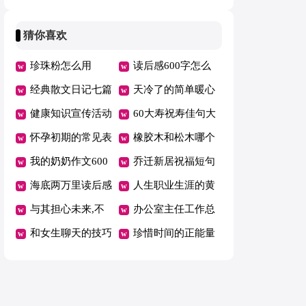
意
状表现
猜你喜欢
珍珠粉怎么用
读后感600字怎么
经典散文日记七篇
写
天冷了的简单暖心
健康知识宣传活动
话短句
60大寿祝寿佳句大
方案
怀孕初期的常见表
全
橡胶木和松木哪个
现
我的奶奶作文600
好
乔迁新居祝福短句
字
海底两万里读后感
人生职业生涯的黄
范文
与其担心未来,不
金阶段
办公室主任工作总
如现在好好努力美
和女生聊天的技巧
结
珍惜时间的正能量
文
有哪些
语录