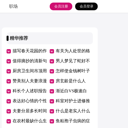
职场
会员注册
会员登录
精华推荐
描写春天花园的作
有关为人处世的格
文
值得摘抄的清新句
言
男人梦见了蛇好不
子
厨房卫生间吊顶用
好
怎样使金钱树叶子
什么材料好
赞美别人夫妻浪漫
更绿
房玄龄是什么人
科长个人述职报告
渐近白VS极速白
表达好心情的个性
哪种更适合你美容
科室对护士进修推
说说短语
夫妻分居多长时间
荐信
什么是老实人什么
算自动离婚
在农村最缺什么生
是机灵人
鱼粘孢子虫病的症