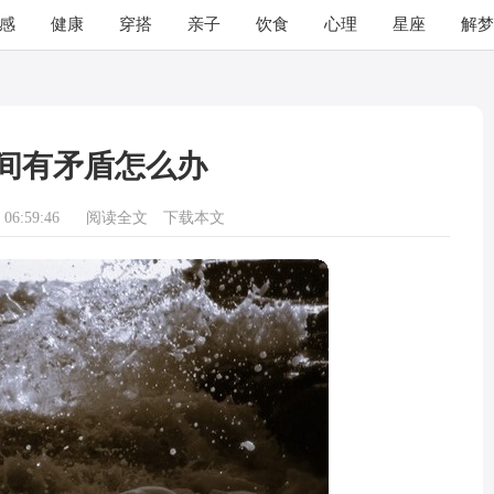
感
健康
穿搭
亲子
饮食
心理
星座
解梦
间有矛盾怎么办
06:59:46
阅读全文
下载本文