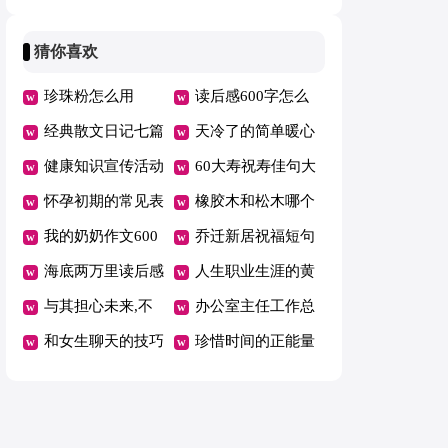
意
状表现
猜你喜欢
珍珠粉怎么用
读后感600字怎么
经典散文日记七篇
写
天冷了的简单暖心
健康知识宣传活动
话短句
60大寿祝寿佳句大
方案
怀孕初期的常见表
全
橡胶木和松木哪个
现
我的奶奶作文600
好
乔迁新居祝福短句
字
海底两万里读后感
人生职业生涯的黄
范文
与其担心未来,不
金阶段
办公室主任工作总
如现在好好努力美
和女生聊天的技巧
结
珍惜时间的正能量
文
有哪些
语录