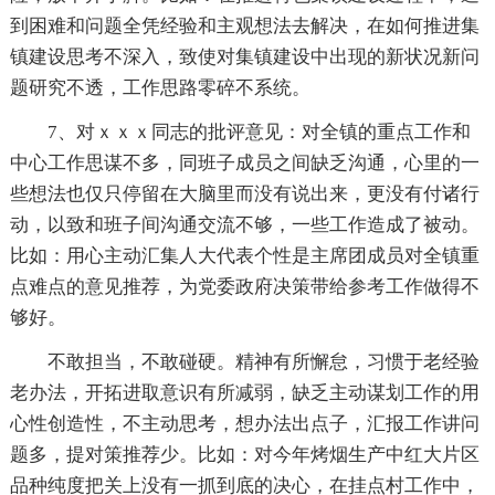
到困难和问题全凭经验和主观想法去解决，在如何推进集
镇建设思考不深入，致使对集镇建设中出现的新状况新问
题研究不透，工作思路零碎不系统。
7、对ｘｘｘ同志的批评意见：对全镇的重点工作和
中心工作思谋不多，同班子成员之间缺乏沟通，心里的一
些想法也仅只停留在大脑里而没有说出来，更没有付诸行
动，以致和班子间沟通交流不够，一些工作造成了被动。
比如：用心主动汇集人大代表个性是主席团成员对全镇重
点难点的意见推荐，为党委政府决策带给参考工作做得不
够好。
不敢担当，不敢碰硬。精神有所懈怠，习惯于老经验
老办法，开拓进取意识有所减弱，缺乏主动谋划工作的用
心性创造性，不主动思考，想办法出点子，汇报工作讲问
题多，提对策推荐少。比如：对今年烤烟生产中红大片区
品种纯度把关上没有一抓到底的决心，在挂点村工作中，