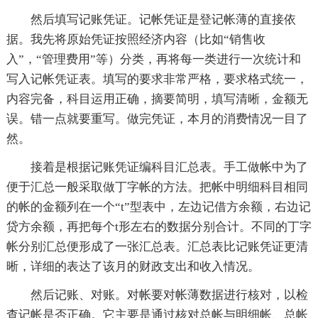
然后填写记账凭证。记帐凭证是登记帐薄的直接依
据。我先将原始凭证按照经济内容（比如“销售收
入”，“管理费用”等）分类，再将每一类进行一次统计和
写入记帐凭证表。填写的要求非常严格，要求格式统一，
内容完备，科目运用正确，摘要简明，填写清晰，金额无
误。错一点就要重写。做完凭证，本月的消费情况一目了
然。
接着是根据记账凭证编科目汇总表。手工做帐中为了
便于汇总一般采取做丁字帐的方法。把帐中明细科目相同
的帐的金额列在一个“t”型表中，左边记借方余额，右边记
贷方余额，再把每个t形左右的数据分别合计。不同的丁字
帐分别汇总便形成了一张汇总表。汇总表比记账凭证更清
晰，详细的表达了该月的财政支出和收入情况。
然后记账、对账。对帐要对帐薄数据进行核对，以检
查记帐是否正确。它主要是通过核对总帐与明细帐、总帐