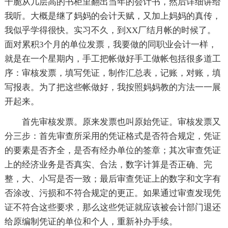
干脆从几层高的书柜里翻出当年的会计书，然后详细讲给
我听。大概是继了妈妈的会计天赋，又加上妈妈的真传，
我似乎学得很快。实习不久，到XX厂结月帐的时候了。
面对累积3个月的单位发票，我要做的同职业会计一样，
就是在一个星期内，手工把帐做好手工做帐包括很多道工
序：审核发票，填写凭证，制作汇总表，记账，对账，填
写报表。为了把这些帐做好，我按照妈妈教的方法一一展
开起来。
首先审核发票。原来发票也叫原始凭证。审核发票又
分三步：首先审查所采用的凭证格式是否符合规定，凭证
的要素是否齐全，是否有经办单位的签章；其次审查凭证
上的经济业务是否真实、合法，数字计算是否正确、完
整，大、小写是否一致；最后审查凭证上的数字和文字有
否涂改、污损和不符合规定的更正。如果通过审查发现凭
证不符合这些要求，那么这些凭证就应该被会计部门退还
给原编制凭证的单位和个人，重新补办手续。