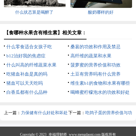
什么状态算是喝醉了
酸奶哪样的好
【食哪种水果含有维生素】相关文章：
什么零食适合女孩子吃
桑葚的功效和作用及禁忌
b12治好我的焦虑症
高纤维的蔬菜和水果
什么叫高的纤维蔬菜水果
菠萝蜜的营养价值和功效
吃猪血补血是真的吗
土豆有营养吗有什么营养
猪血可以天天吃吗
维生素b1的食物和水果有哪些
白香瓜都有什么品种
喝蜂蜜柠檬泡水的功效和好处
上一篇：
力保健有什么好处和坏处
下一篇：
吃鸽子蛋的营养价值与功
效
Copyright © 2023
幸福理财师
www.mengdaoni.com 版权所有