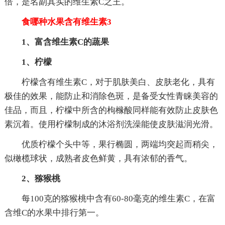
倍，是名副其实的维生素C之王。
食哪种水果含有维生素3
1、富含维生素C的蔬果
1、柠檬
柠檬含有维生素C，对于肌肤美白、皮肤老化，具有
极佳的效果，能防止和消除色斑，是备受女性青睐美容的
佳品，而且，柠檬中所含的枸橼酸同样能有效防止皮肤色
素沉着。使用柠檬制成的沐浴剂洗澡能使皮肤滋润光滑。
优质柠檬个头中等，果行椭圆，两端均突起而稍尖，
似橄榄球状，成熟者皮色鲜黄，具有浓郁的香气。
2、猕猴桃
每100克的猕猴桃中含有60-80毫克的维生素C，在富
含维C的水果中排行第一。