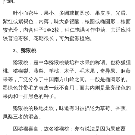
托刺。
叶小而密生，果小、多圆或椭圆形、果皮厚、光滑、
紫红或紫褐色，内薄，味大多很酸，核圆或椭圆形，核面
较光滑，内含种子1至2枚，种仁饱满可作中药。其适应性
较普通枣强、花期很长，可为蜜源植物。
2、猕猴桃
猕猴桃，是中华猕猴桃栽培种水果的称谓。也称狐狸
桃、猕猴梨、藤梨、羊桃、木子、毛木果，奇异果、麻藤
果等，广泛分布于中国南方山岭之间。一般是椭圆形的。
墨绿色并带毛的表皮一般不食用，而其内则是呈亮绿色的
果肉和一排黑色的种子。
猕猴桃的质地柔软，味道有时被描述为草莓、香蕉、
凤梨三者的混合。
因猕猴喜食，故名猕猴桃；亦有说法是因为果皮覆