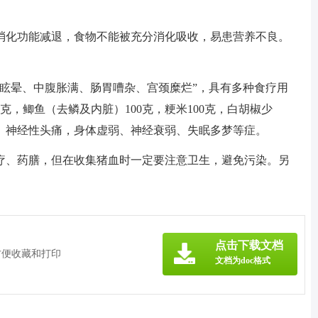
消化功能减退，食物不能被充分消化吸收，易患营养不良。
痛眩晕、中腹胀满、肠胃嘈杂、宫颈糜烂”，具有多种食疗用
克，鲫鱼（去鳞及内脏）100克，粳米100克，白胡椒少
、神经性头痛，身体虚弱、神经衰弱、失眠多梦等症。
疗、药膳，但在收集猪血时一定要注意卫生，避免污染。另
》
点击下载文档
方便收藏和打印
文档为doc格式