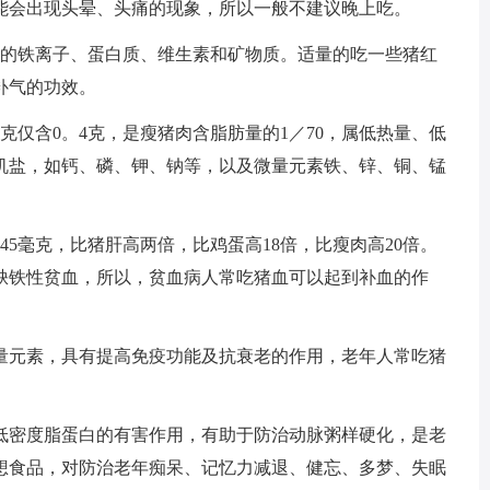
能会出现头晕、头痛的现象，所以一般不建议晚上吃。
量的铁离子、蛋白质、维生素和矿物质。适量的吃一些猪红
补气的功效。
克仅含0。4克，是瘦猪肉含脂肪量的1／70，属低热量、低
机盐，如钙、磷、钾、钠等，以及微量元素铁、锌、铜、锰
45毫克，比猪肝高两倍，比鸡蛋高18倍，比瘦肉高20倍。
缺铁性贫血，所以，贫血病人常吃猪血可以起到补血的作
量元素，具有提高免疫功能及抗衰老的作用，老年人常吃猪
低密度脂蛋白的有害作用，有助于防治动脉粥样硬化，是老
想食品，对防治老年痴呆、记忆力减退、健忘、多梦、失眠