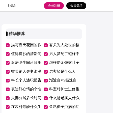
职场
会员注册
会员登录
精华推荐
描写春天花园的作
有关为人处世的格
文
值得摘抄的清新句
言
男人梦见了蛇好不
子
厨房卫生间吊顶用
好
怎样使金钱树叶子
什么材料好
赞美别人夫妻浪漫
更绿
房玄龄是什么人
科长个人述职报告
渐近白VS极速白
表达好心情的个性
哪种更适合你美容
科室对护士进修推
说说短语
夫妻分居多长时间
荐信
什么是老实人什么
算自动离婚
在农村最缺什么生
是机灵人
鱼粘孢子虫病的症