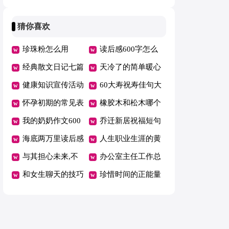
意
状表现
猜你喜欢
珍珠粉怎么用
读后感600字怎么
经典散文日记七篇
写
天冷了的简单暖心
健康知识宣传活动
话短句
60大寿祝寿佳句大
方案
怀孕初期的常见表
全
橡胶木和松木哪个
现
我的奶奶作文600
好
乔迁新居祝福短句
字
海底两万里读后感
人生职业生涯的黄
范文
与其担心未来,不
金阶段
办公室主任工作总
如现在好好努力美
和女生聊天的技巧
结
珍惜时间的正能量
文
有哪些
语录